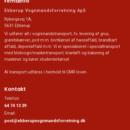
Firmainfo
Ebberup Vognmandsforretning ApS
Rybergsvej 1A,
5631 Ebberup
Vi udfører alt i vognmandstransport, fx. levering af grus,
granitskærver, jord m.m. bortkørsel af haveaffald, brandbart
affald, deponiaffald m.m. Vi er specialiseret i specialtransport
med blokvogn/maskintransport, kranløft og baksning af
maskiner og kører studenterkørsel.
Al transport udføres i henhold til CMR loven.
Kontakt
Telefon:
64 74 13 39
Email:
post@ebberupvognmandsforretning.dk