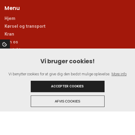
Menu
Hjem
Kørsel og transport
Kran
Om os
Kontakt
Vi bruger cookies!
Åbningstider
Vi benytter cookies for at give dig den bedst mulige oplevelse.
More info
Mandag - Fredag: 07.00 - 17:00
OBS - Vi tager altid telefonen
ACCEPTER COOKIES
+
AFVIS COOKIES
Copyright © 2026 - Ebberup Vognmandsforretning ApS
, CVR 25173589