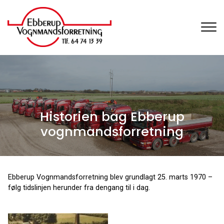
Gå
til
hovedindhold
Historien bag Ebberup
vognmandsforretning
Ebberup Vognmandsforretning blev grundlagt 25. marts 1970 –
følg tidslinjen herunder fra dengang til i dag.