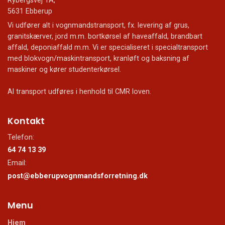
Rybergsvej 1A,
5631 Ebberup
Vi udfører alt i vognmandstransport, fx. levering af grus,
granitskærver, jord m.m. bortkørsel af haveaffald, brandbart
affald, deponiaffald m.m. Vi er specialiseret i specialtransport
med blokvogn/maskintransport, kranløft og baksning af
maskiner og kører studenterkørsel.
Al transport udføres i henhold til CMR loven.
Kontakt
Telefon:
64 74 13 39
Email:
post@ebberupvognmandsforretning.dk
Menu
Hjem