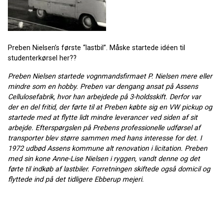
Preben Nielsen’s første “lastbil”. Måske startede idéen til
studenterkørsel her??
Preben Nielsen startede vognmandsfirmaet P. Nielsen mere eller
mindre som en hobby. Preben var dengang ansat på Assens
Cellulosefabrik, hvor han arbejdede på 3-holdsskift. Derfor var
der en del fritid, der førte til at Preben købte sig en VW pickup og
startede med at flytte lidt mindre leverancer ved siden af sit
arbejde. Efterspørgslen på Prebens professionelle udførsel af
transporter blev større sammen med hans interesse for det. I
1972 udbød Assens kommune alt renovation i licitation. Preben
med sin kone Anne-Lise Nielsen i ryggen, vandt denne og det
førte til indkøb af lastbiler. Forretningen skiftede også domicil og
flyttede ind på det tidligere Ebberup mejeri.