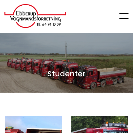
Gå
til
hovedindhold
Studenter